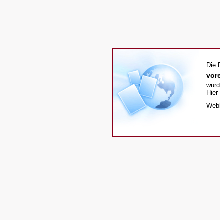
Die 
vore
wurd
Hier
Webh